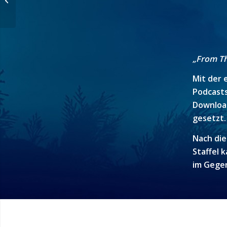
Interview
„From Th
Mit der 
Podcasts
Download
gesetzt
Nach die
Staffel 
im Gegen