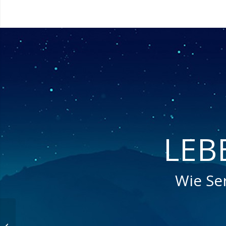
LEB
Wie Se
Viertausendhertz:
Nicolas Semak im