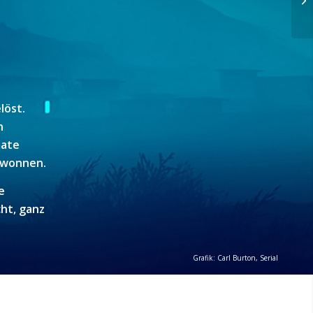
löst.
n
mate
ewonnen.
e
cht, ganz
Grafik: Carl Burton, Serial